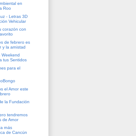
mbiental en
a Roo
uz - Letras 3D
ción Vehicular
u corazón con
favorito
s de febrero es
 y la amistad
's Weekend
 tus Sentidos
es para el
coBongo
s el Amor este
ebrero
de la Fundación
rero tendremos
s de Amor
ra más
ca de Cancún