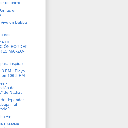
dor de sarro
Damas en
s
 Vivo en Bubba
 curso
A DE
CIÓN BORDER
ERES MARZO-
 para inspirar
.3 FM * Playa
men 106.3 FM
es -
ación de
" de Nadja ...
 de depender
rabajo mal
rado?
the Air
a Creative