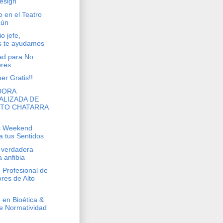
esign
 en el Teatro
cún
o jefe,
s te ayudamos
ad para No
res
r Gratis!!
DORA
ALIZADA DE
TO CHATARRA
's Weekend
 tus Sentidos
 verdadera
 anfibia
 Profesional de
ores de Alto
 en Bioética &
e Normatividad