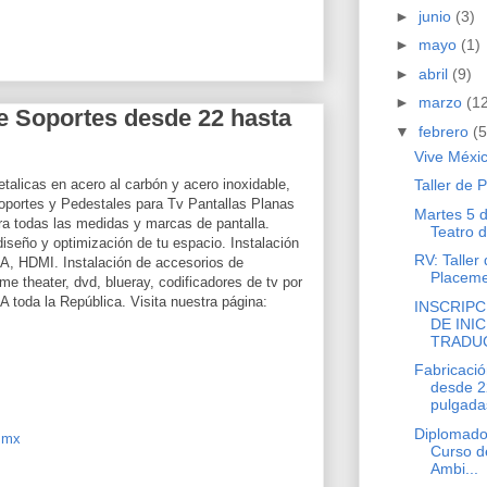
►
junio
(3)
►
mayo
(1)
►
abril
(9)
►
marzo
(1
e Soportes desde 22 hasta
▼
febrero
(5
Vive Méxic
talicas en acero al carbón y acero inoxidable,
Taller de 
Soportes y Pedestales para Tv Pantallas Planas
Martes 5 
 todas las medidas y marcas de pantalla.
Teatro 
iseño y optimización de tu espacio. Instalación
RV: Taller
A, HDMI. Instalación de accesorios de
Placem
e theater, dvd, blueray, codificadores de tv por
 toda la República. Visita nuestra página:
INSCRIPC
DE INIC
TRADUC
Fabricaci
desde 2
pulgada
Diplomado
.mx
Curso d
Ambi...