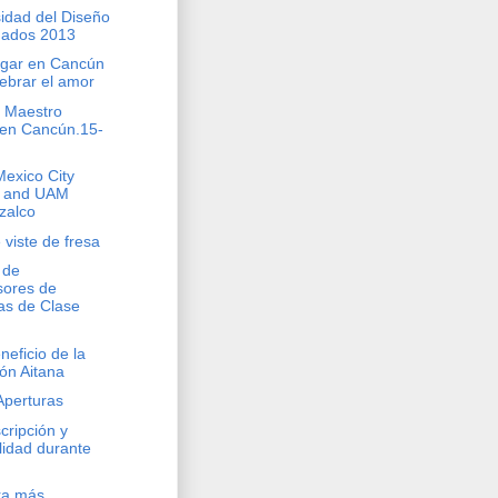
idad del Diseño
mados 2013
lugar en Cancún
lebrar el amor
 Maestro
 en Cancún.15-
exico City
r and UAM
zalco
viste de fresa
 de
sores de
s de Clase
eficio de la
ón Aitana
Aperturas
cripción y
idad durante
ra más