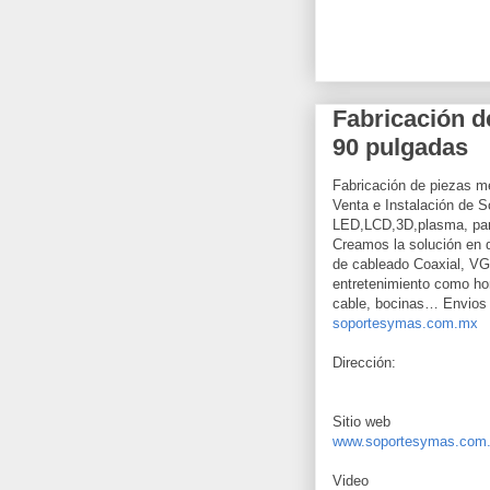
Fabricación d
90 pulgadas
Fabricación de piezas me
Venta e Instalación de 
LED,LCD,3D,plasma, para
Creamos la solución en d
de cableado Coaxial, VG
entretenimiento como hom
cable, bocinas… Envios A
soportesymas.com.mx
Dirección:
Sitio web
www.soportesymas.com
Video