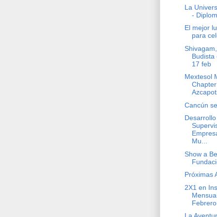
La Univers
- Diplo
El mejor 
para ce
Shivagam,
Budista
17 feb
Mextesol M
Chapte
Azcapot
Cancún se 
Desarrollo
Supervi
Empresa
Mu...
Show a Ben
Fundaci
Próximas 
2X1 en Ins
Mensual
Febrero
La Aventu