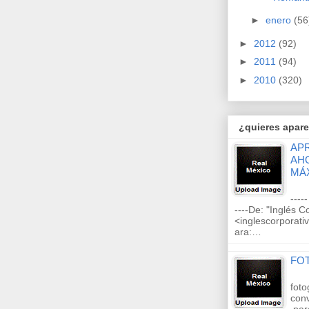
►
enero
(56
►
2012
(92)
►
2011
(94)
►
2010
(320)
¿quieres apare
AP
AH
MÁ
---
----De: "Inglés C
<inglescorporat
ara:…
FO
foto
con