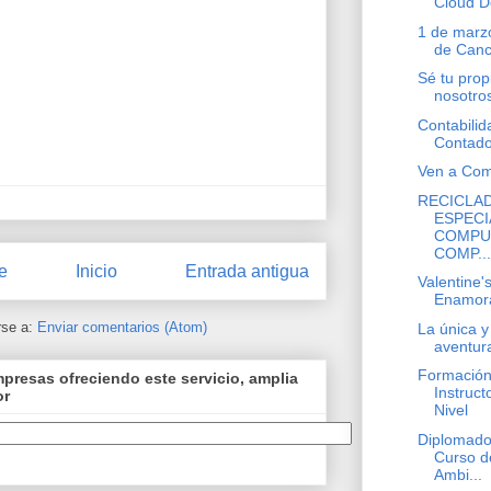
Cloud D
1 de marzo
de Can
Sé tu propi
nosotro
Contabilid
Contado
Ven a Come
RECICLA
ESPECI
COMPU
COMP...
e
Inicio
Entrada antigua
Valentine
Enamora
rse a:
Enviar comentarios (Atom)
La única y
aventura
Formación
resas ofreciendo este servicio, amplia
Instruct
or
Nivel
Diplomado
Curso d
Ambi...