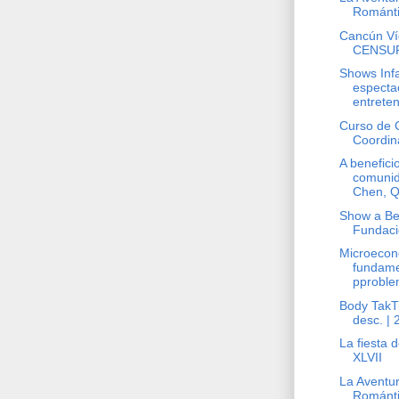
Románti
Cancún V
CENSU
Shows Infa
especta
entreten
Curso de C
Coordin
A benefici
comuni
Chen, Q
Show a Ben
Fundaci
Microeco
fundame
pproble
Body TakT
desc. | 
La fiesta 
XLVII
La Aventu
Románti