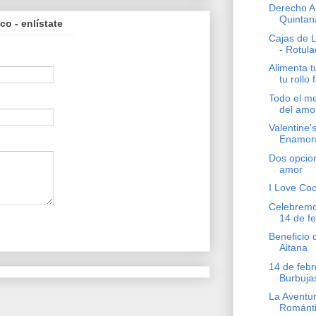
Derecho A
Quintan
o - enlístate
Cajas de L
- Rotula
Alimenta t
tu rollo 
Todo el me
del amor
Valentine
Enamora
Dos opcion
amor
I Love Co
Celebremo
14 de f
Beneficio 
Aitana
14 de feb
Burbuja
La Aventu
Románti