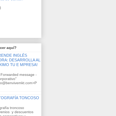
)
cer aquí?
RENDE INGLÉS
ORA: DESARROLLA AL
XIMO TU E MPRESA!
-- Forwarded message -
orporativo"
ivo@benvivemkt.com>P
TOGRAFÍA TONCOSO
grafía troncoso
venios y descuentos