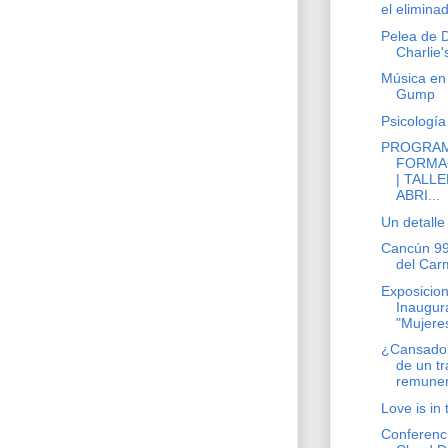
el elimina
Pelea de 
Charlie'
Música en
Gump
Psicología
PROGRAM
FORMA
| TALL
ABRI...
Un detalle
Cancún 99
del Car
Exposicion
Inaugur
"Mujeres
¿Cansado
de un t
remune
Love is in 
Conferenci