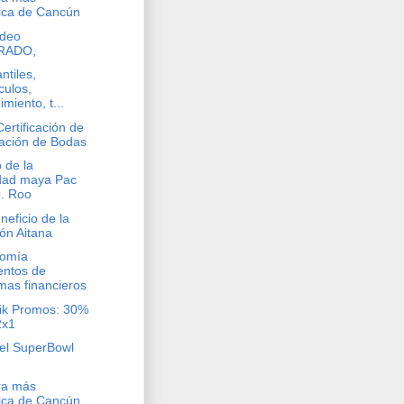
ca de Cancún
ídeo
RADO,
ntiles,
culos,
imiento, t...
ertificación de
ación de Bodas
o de la
dad maya Pac
. Roo
eficio de la
ón Aitana
nomía
ntos de
mas financieros
ik Promos: 30%
2x1
del SuperBowl
ra más
ca de Cancún