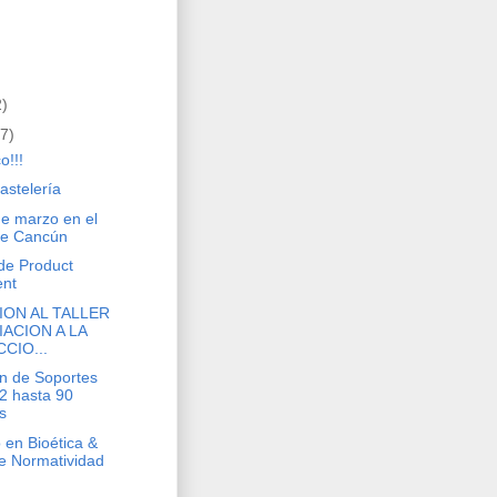
2)
7)
o!!!
Pastelería
de marzo en el
de Cancún
 de Product
ent
ION AL TALLER
IACION A LA
CIO...
ón de Soportes
2 hasta 90
s
 en Bioética &
e Normatividad