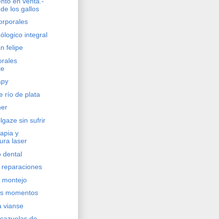
nto en venta.-
de los gallos
orporales
ólogico integral
n felipe
orales
te
apy
e río de plata
ner
lgaze sin sufrir
rapia y
ura laser
o dental
y reparaciones
 montejo
nes momentos
a vianse
 cazuelas de