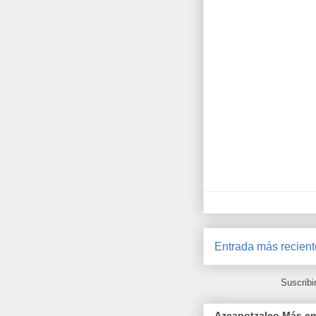
Entrada más recient
Suscribi
Azcapotzalco Más emp