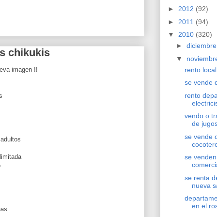
►
2012
(92)
►
2011
(94)
▼
2010
(320)
►
diciembr
as chikukis
▼
noviembr
eva imagen !!
rento local
se vende 
rento dep
s
electrici
vendo o t
de jugo
se vende 
 adultos
cocoter
limitada
se venden
comerci
o
se renta d
nueva s
departame
en el ro
nas