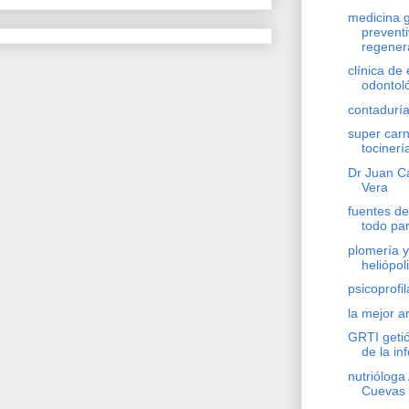
medicina g
preventi
regener
clínica de
odontol
contaduría
super carn
tocinerí
Dr Juan Ca
Vera
fuentes de
todo par
plomería y
heliópol
psicoprofil
la mejor a
GRTI geti
de la in
nutrióloga 
Cuevas 