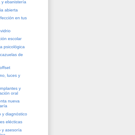
a y ebanistería
ia abierta
rfección en tus
vidrio
ción escolar
a psicológica
 cazuelas de
offset
o, luces y
implantes y
tación oral
enta nueva
aría
o y diagnóstico
nes elécticas
o y asesoría
ica