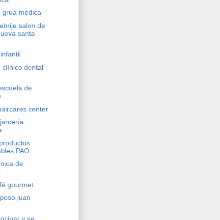
e grua médica
lebrije salon de
nueva santa
infantil
 clínico dental
 escuela de
n
aircares center
jarcería
a
 productos
ables PAO
ínica de
s
afé gourmet
eposo juan
ocinar y se