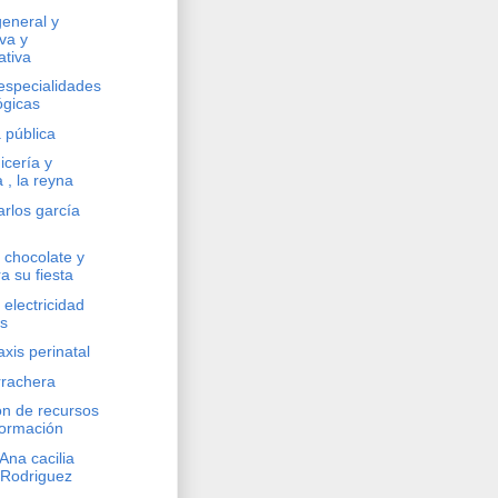
eneral y
va y
ativa
 especialidades
ógicas
 pública
icería y
a , la reyna
rlos garcía
 chocolate y
a su fiesta
 electricidad
is
axis perinatal
rrachera
ón de recursos
formación
Ana cacilia
Rodriguez