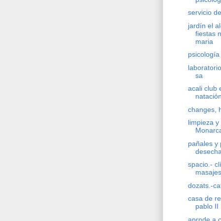
servicio d
jardín el a
fiestas 
maria
psicología 
laboratorio
sa
acali club
natació
changes, h
limpieza y 
Monarc
pañales y
desech
spacio.- cl
masaje
dozats.-c
casa de r
pablo II
aprnde a c