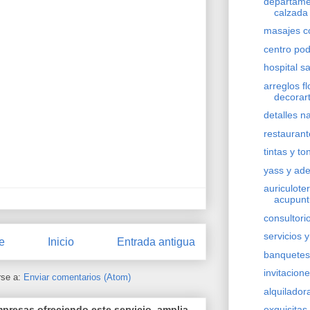
departame
calzada 
masajes c
centro pod
hospital sa
arreglos fl
decorar
detalles n
restaurant
tintas y to
yass y ade
auriculote
acupunt
consultori
servicios 
e
Inicio
Entrada antigua
banquetes
invitacio
rse a:
Enviar comentarios (Atom)
alquilador
resas ofreciendo este servicio, amplia
exquisitas