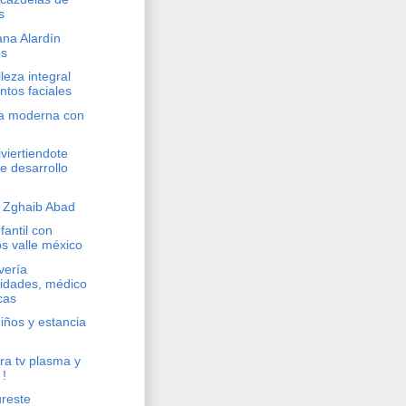
s
na Alardín
es
leza integral
ntos faciales
a moderna con
viertiendote
e desarrollo
o Zghaib Abad
fantil con
s valle méxico
vería
lidades, médico
cas
niños y estancia
ra tv plasma y
 !
ureste