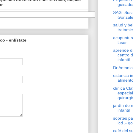
or
guisado
SAG- Susa
Gonzál
salud y bel
tratamie
acupuntur
o - enlístate
laser
aprende di
centro d
infantil
Dr Antoni
estancia in
alimento
clínica Cla
especia
quirurgi
jardín de 
infantil
soprtes pa
lcd .- go
café del s