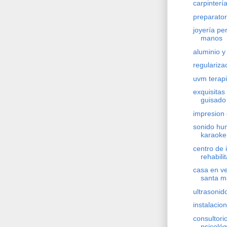
carpinterí
preparator
joyería pe
manos
aluminio y 
regulariza
uvm terapi
exquisitas
guisado
impresion 
sonido hum
karaoke
centro de 
rehabili
casa en v
santa m
ultrasonid
instalacio
consultori
psicológ