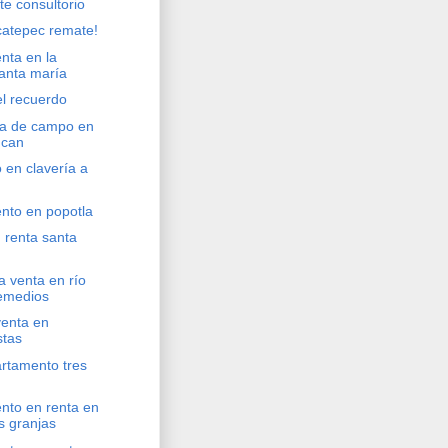
e consultorio
catepec remate!
nta en la
anta maría
el recuerdo
sa de campo en
ucan
o en clavería a
nto en popotla
 renta santa
la venta en río
remedios
venta en
stas
rtamento tres
nto en renta en
s granjas