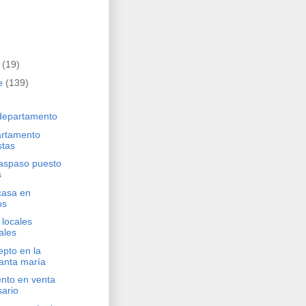
e
(19)
e
(139)
departamento
artamento
stas
raspaso puesto
s
casa en
os
 locales
ales
epto en la
anta maría
nto en venta
sario