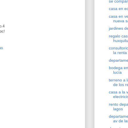
se compart
casa en e
casa en ve
nueva s
o.4
jardines d
oc!
regalo ca
huxquil
as
consultori
la renta
departame
bodega en
lucía
terreno a 
de los 
casa a la 
electrici
rento depa
lagos
departame
av de la