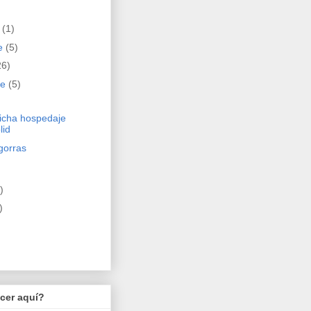
e
(1)
e
(5)
26)
re
(5)
micha hospedaje
lid
gorras
)
)
cer aquí?