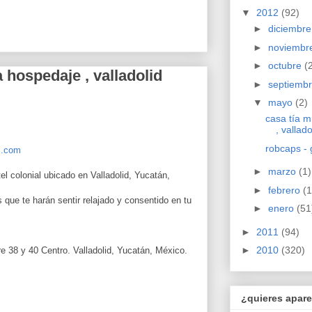
▼
2012
(92)
►
diciembr
►
noviembr
►
octubre
(
 hospedaje , valladolid
►
septiemb
▼
mayo
(2)
casa tía 
, vallado
robcaps - 
l.com
►
marzo
(1)
l colonial ubicado en Valladolid, Yucatán,
►
febrero
(1
 que te harán sentir relajado y consentido en tu
►
enero
(51
►
2011
(94)
►
2010
(320)
e 38 y 40 Centro. Valladolid, Yucatán, México.
¿quieres apare