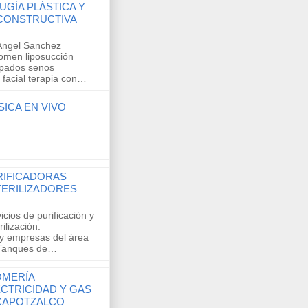
UGÍA PLÁSTICA Y
CONSTRUCTIVA
 Angel Sanchez
omen liposucción
rpados senos
 facial terapia con…
ICA EN VIVO
RIFICADORAS
TERILIZADORES
icios de purificación y
rilización.
 y empresas del área
 Tanques de…
OMERÍA
CTRICIDAD Y GAS
CAPOTZALCO