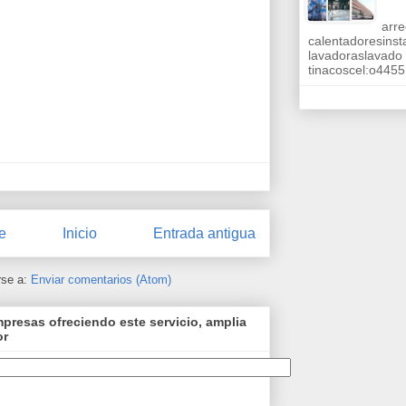
arre
calentadoresinst
lavadoraslavado 
tinacoscel:o445
e
Inicio
Entrada antigua
rse a:
Enviar comentarios (Atom)
resas ofreciendo este servicio, amplia
or