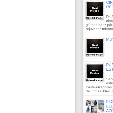
CIR
RE
Dr.
abd
glúteos nariz pá
rejuvenecimiento
MUS
PU
ES
Serv
este
Pasteurizadoras
de comestibles.
PL
ELE
AZ